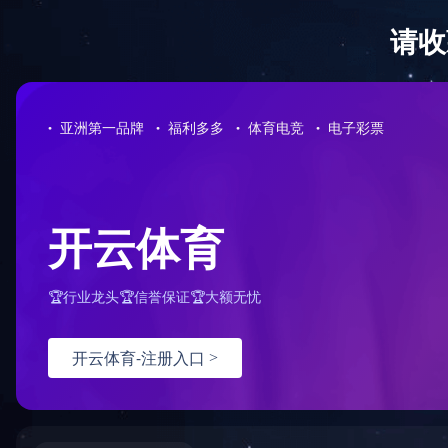
乐鱼官方网站
欢迎光临乐鱼官方网站-乐鱼(中国) ！
乐鱼
了解更多