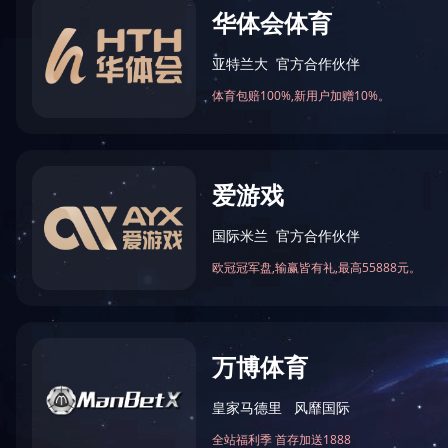
中图业务
进口报刊
当前位置： 乐鱼官方网站
报纸及期刊杂志
公司经营港、澳、台及国外报刊常用品种2000