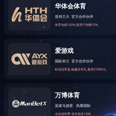
中图打印机
服务与支
当前位置： 乐鱼官方网站
中图打印机
产品中心
耗材与配件
服务与支持