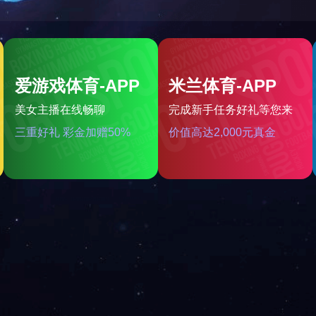
友情链接
电
传
邮
Copyright©cnpiecsz.com All Right Reserved 乐鱼官方网站-乐鱼(中国) 版权